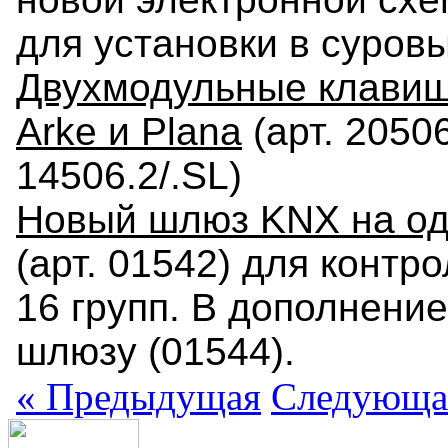
для установки в суров
Двухмодульные клавиш
Arke и Plana
(арт. 20506.
14506.2/.SL)
Новый шлюз KNX на оди
(арт. 01542) для контро
16 групп. В дополнени
шлюзу (01544).
«
Предыдущая
Следующа