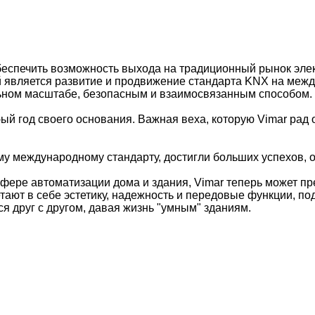
беспечить возможность выхода на традиционный рынок эле
й является развитие и продвижение стандарта KNX на меж
льном масштабе, безопасным и взаимосвязанным способом.
й год своего основания. Важная веха, которую Vimar рад 
ому международному стандарту, достигли больших успехов,
 сфере автоматизации дома и здания, Vimar теперь может 
етают в себе эстетику, надежность и передовые функции, 
я друг с другом, давая жизнь "умным" зданиям.