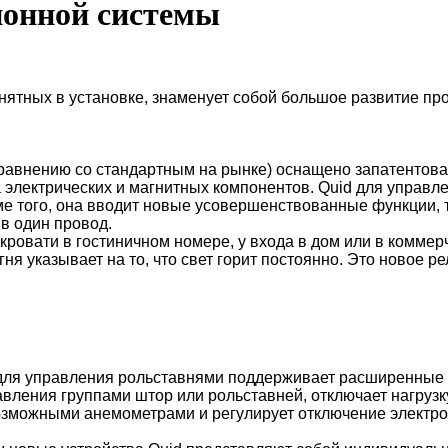
ионной системы
онятных в установке, знаменует собой большое развитие п
сравнению со стандартным на рынке) оснащено запатентов
электрических и магнитных компонентов. Quid для управл
е того, она вводит новые усовершенствованные функции, 
в один провод.
кровати в гостиничном номере, у входа в дом или в комме
ня указывает на то, что свет горит постоянно. Это новое 
для управления рольставнями поддерживает расширенные
вления группами штор или рольставней, отключает нагрузк
возможными анемометрами и регулирует отключение электро