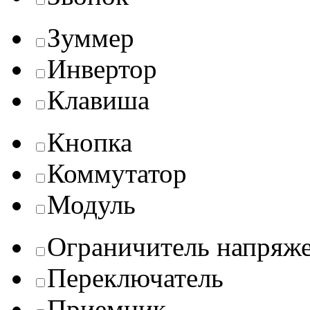
Зуммер
Инвертор
Клавиша
Кнопка
Коммутатор
Модуль
Ограничитель напряж
Переключатель
Приемник