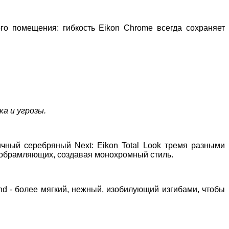
ого помещения: гибкость
Eikon Chrome
всегда сохраняет
а и угрозы.
гичный серебряный
Next
:
Eikon Total Look
тремя разными
х обрамляющих, создавая монохромный стиль.
nd
- более мягкий, нежный, изобилующий изгибами, чтобы