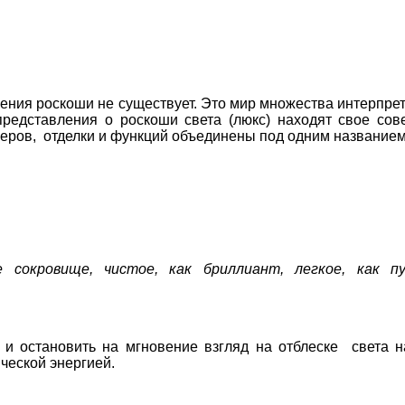
ления роскоши не существует. Это мир множества интерпре
представления о роскоши света (люкс) находят свое сов
меров, отделки и функций объединены под одним названием
е сокровище, чистое, как бриллиант, легкое, как п
 и остановить на мгновение взгляд на отблеске света н
ческой энергией.