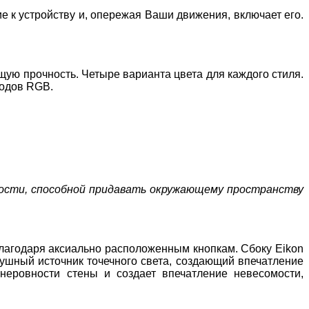
е к устройству и, опережая Ваши движения, включает его.
ую прочность. Четыре варианта цвета для каждого стиля.
иодов
RGB
.
ости, способной придавать окружающему пространству
 благодаря аксиально расположенным кнопкам. Сбоку
Eikon
ушный источник точечного света, создающий впечатление
еровности стены и создает впечатление невесомости,