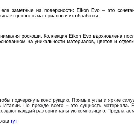
 еле заметные на поверхности:
Eikon Evo
– это сочетан
ркивает ценность материалов и их обработки.
онимания роскоши. Коллекция
Eikon Evo
вдохновлена посл
основанном на уникальности материалов, цветов и отделк
чтобы подчеркнуть конструкцию. Прямые углы и яркие силу
Италии. Но прежде всего – это сущность материала. Ре
 создают каждый раз оригинальную композицию. Предлагае
нажав
тут
.