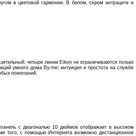
ругом в цветовой гармонии. В белом, сером антраците и
азительный: четыре линии
Eikon
не ограничиваются только
нкций умного дома
By
-
me
: интуиция и простота на службе
юбых пожеланий.
 панель с диагональю 10 дюймов отображает в высоком
оме того, с помощью Интернета возможно дистанционное