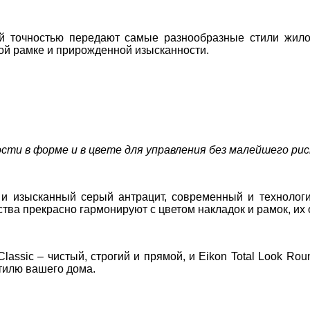
ой точностью передают самые разнообразные стили жил
ой рамке и прирожденной изысканности.
ти в форме и в цвете для управления без малейшего риск
й и изысканный серый антрацит, современный и техноло
ства прекрасно гармонируют с цветом накладок и рамок, и
Classic
– чистый, строгий и прямой, и
Eikon Total Look Rou
тилю вашего дома.