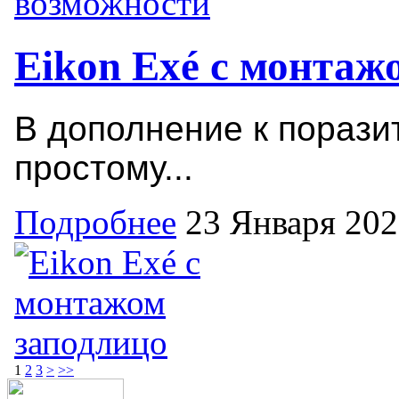
Eikon Exé с монтаж
В дополнение к порази
простому...
Подробнее
23 Января 20
1
2
3
>
>>