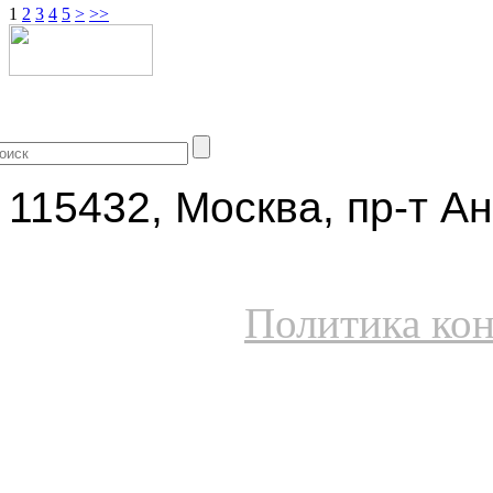
1
2
3
4
5
>
>>
+7 (499) 704-25-09
115432, Москва, пр-т Ан
Политика ко